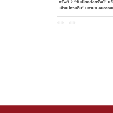
ทรัพย์ ? “วันเปิดคลังทรัพย์” หรื
เจ้าแม่กวนอิม” หลายๆ คนอาจจะ
สิ่งเหล่านี้ผ่านหู...