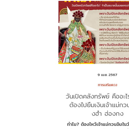
9 เม.ย. 2567
การเสริมดวง
วันเปิดคลังทรัพย์ คืออะ
ต้องไปยืมเงินเจ้าแม่กว
งฮำ ฮ่องกง
ทำไม? ต้องไหว้เจ้าแม่กวนอิมในว