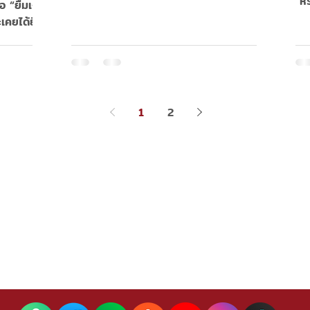
หร
อ “ยืมเงิน
เคยได้ยิน
1
2