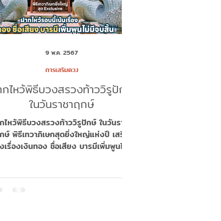
9 พ.ค. 2567
การเสริมดวง
กไหว้พิธีบวงสรวงท้าววิรูปักษ์
ในวันราชาฤกษ์
กไหว้พิธีบวงสรวงท้าววิรูปักษ์ ในวันราชา
กษ์ พิธีเทวาภิเษกสุดยิ่งใหญ่แห่งปี เสริม
เรื่องเงินทอง ชื่อเสียง บารมีเพิ่มพูนไม่มี
จบสิ้น