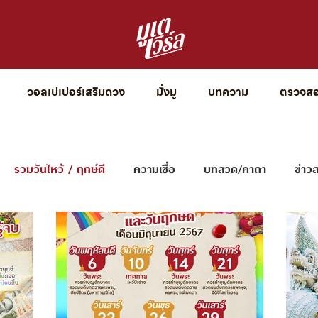
บทความ
วอลเปเปอร์เสริมดวง
มั่งมู
บทความ
ตรวจสอบ
รวมวันไหว้ / ฤกษ์ดี
ความเชื่อ
บทสวด/คาถา
ข่าว