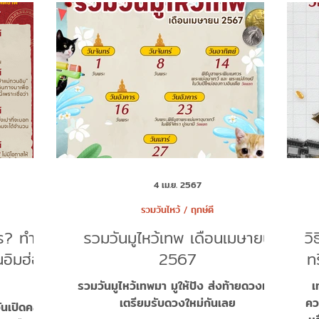
4 เม.ย. 2567
รวมวันไหว้ / ฤกษ์ดี
ไร? ทำไม
รวมวันมูไหว้เทพ เดือนเมษายน
วิ
นอิมฮ่อ
2567
ท
รวมวันมูไหว้เทพมา มูให้ปัง ส่งท้ายดวงเก่า
เ
เตรียมรับดวงใหม่กันเลย
คว
ันเปิดคลัง