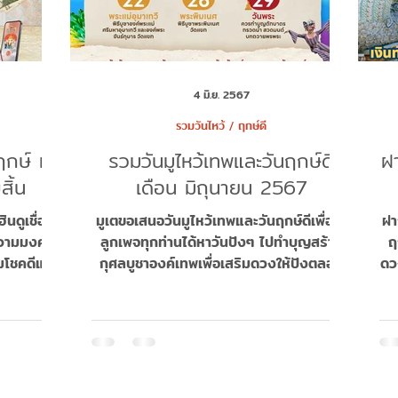
4 มิ.ย. 2567
รวมวันไหว้ / ฤกษ์ดี
ฤกษ์ ทำ
รวมวันมูไหว้เทพและวันฤกษ์ดี
ฝา
สิ้น
เดือน มิถุนายน 2567
นดูเชื่อกัน
มูเตขอเสนอวันมูไหว้เทพและวันฤกษ์ดีเพื่อให้
ฝา
งความมงคล
ลูกเพจทุกท่านได้หาวันปังๆ ไปทำบุญสร้าง
ฤ
ามโชคดีและ
กุศลบูชาองค์เทพเพื่อเสริมดวงให้ปังตลอด
ดวง
ไม
ทั้งเดือนไปเลย...