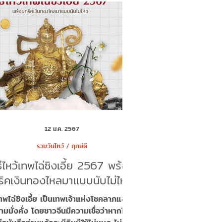
12 ม.ค. 2567
รวมวันไหว้ / ฤกษ์ดี
ธีไหว้เทพไฉ่ซิงเอี้ย 2567 พร้อม
ริคเงินทองไหลมาแบบนับไม่ไหว
ทพไฉ่ซิงเอี้ย เป็นเทพเจ้าแห่งโชคลาภและ
ามมั่งคั่ง โดยชาวจีนมีความเชื่อว่าหากไหว้