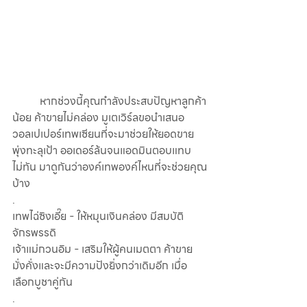
	หากช่วงนี้คุณกำลังประสบปัญหาลูกค้า
น้อย ค้าขายไม่คล่อง มูเตเวิร์ลขอนำเสนอ
วอลเปเปอร์เทพเซียนที่จะมาช่วยให้ยอดขาย
พุ่งทะลุเป้า ออเดอร์ล้นจนแอดมินตอบแทบ
ไม่ทัน มาดูกันว่าองค์เทพองค์ไหนที่จะช่วยคุณ
บ้าง
.
เทพไฉ่ซิงเอี๊ย - ให้หมุนเงินคล่อง มีสมบัติ
จักรพรรดิ
เจ้าแม่กวนอิม - เสริมให้ผู้คนเมตตา ค้าขาย
มั่งคั่งและจะมีความปังยิ่งกว่าเดิมอีก เมื่อ
เลือกบูชาคู่กัน
.