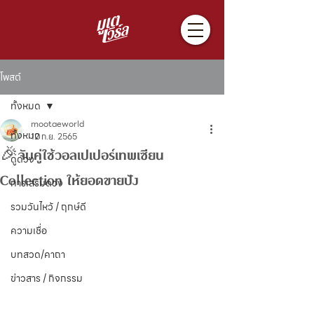
โพสต์
ทั้งหมด
mootaeworld
ทั้งหมด
12 ก.ย. 2565
🎉จับคู่ใช้วอลเปเปอร์เทพเซียน
ดูดวง
Collection ให้ยอดขายปัง
การเสริมดวง
รวมวันไหว้ / ฤกษ์ดี
ความเชื่อ
บทสวด/คาถา
ข่าวสาร / กิจกรรม