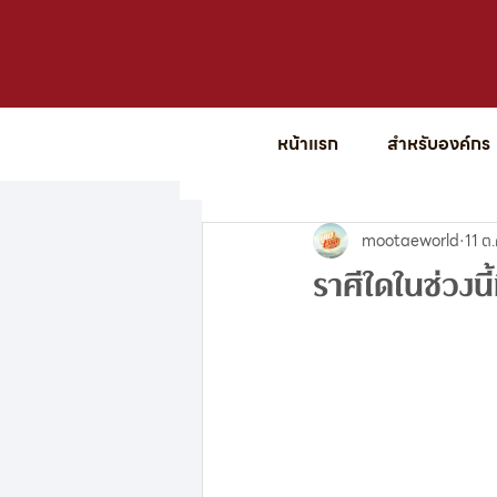
หน้าแรก
สำหรับองค์กร
ทั้งหมด
ดูดวง
การเสริมดวง
mootaeworld
11 ต
ราศีใดในช่วงน