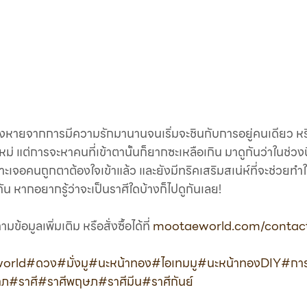
งหายจากการมีความรักมานานจนเริ่มจะชินกับการอยู่คนเดียว 
งใหม่ แต่การจะหาคนที่เข้าตานั้นก็ยากซะเหลือเกิน มาดูกันว่าในช่วง
าะเจอคนถูกตาต้องใจเข้าแล้ว และยังมีทริคเสริมสเน่ห์ที่จะช่วยทำให
 หากอยากรู้ว่าจะเป็นราศีใดบ้างก็ไปดูกันเลย!
ูลเพิ่มเติม หรือสั่งซื้อได้ที่ 
mootaeworld.com/contact
orld
#ดวง
#มั่งมู
#นะหน้าทอง
#ไอเทมมู
#นะหน้าทองDIY
#การ
าภ
#ราศี
#ราศีพฤษภ
#ราศีมีน
#ราศีกันย์