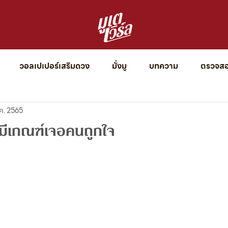
วอลเปเปอร์เสริมดวง
มั่งมู
บทความ
ตรวจสอบ
รวมวันไหว้ / ฤกษ์ดี
ความเชื่อ
บทสวด/คาถา
ข
.ค. 2565
ี้มีเกณฑ์เจอคนถูกใจ