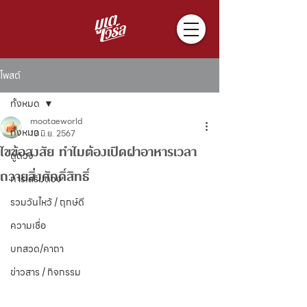
โพสต์
ทั้งหมด
mootaeworld
ทั้งหมด
13 มิ.ย. 2567
ไขข้อสงสัย ทำไมต้องเปิดฝาอาหารเวลา
ดูดวง
ถวายสิ่งศักดิ์สิทธิ์
การเสริมดวง
รวมวันไหว้ / ฤกษ์ดี
ความเชื่อ
บทสวด/คาถา
ข่าวสาร / กิจกรรม