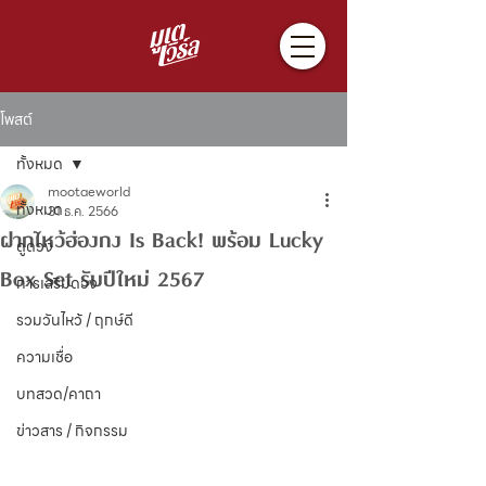
โพสต์
ทั้งหมด
mootaeworld
ทั้งหมด
31 ธ.ค. 2566
ฝากไหว้ฮ่องกง Is Back! พร้อม Lucky
ดูดวง
Box Set รับปีใหม่ 2567
การเสริมดวง
รวมวันไหว้ / ฤกษ์ดี
ความเชื่อ
บทสวด/คาถา
ข่าวสาร / กิจกรรม