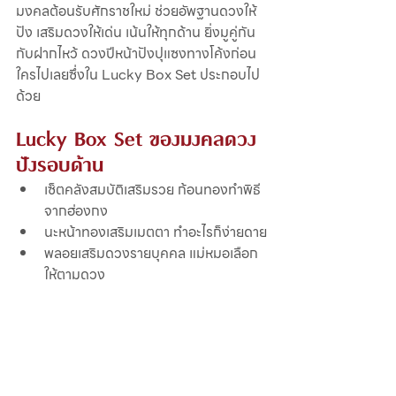
มงคลต้อนรับศักราชใหม่ ช่วยอัพฐานดวงให้
ปัง เสริมดวงให้เด่น เน้นให้ทุกด้าน ยิ่งมูคู่กัน
กับฝากไหว้ ดวงปีหน้าปังปุแซงทางโค้งก่อน
ใครไปเลยซึ่งใน Lucky Box Set ประกอบไป
ด้วย
Lucky Box Set ของมงคลดวง
ปังรอบด้าน 
เซ็ตคลังสมบัติเสริมรวย ก้อนทองทำพิธี
จากฮ่องกง
นะหน้าทองเสริมเมตตา ทำอะไรก็ง่ายดาย
พลอยเสริมดวงรายบุคคล แม่หมอเลือก
ให้ตามดวง