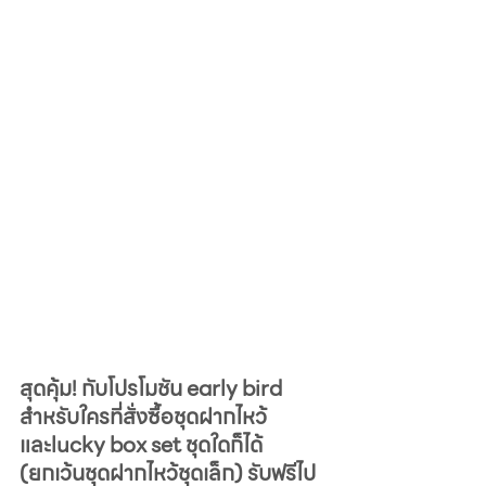
สุดคุ้ม! กับโปรโมชัน early bird 
สำหรับใครที่สั่งซื้อชุดฝากไหว้
และlucky box set ชุดใดก็ได้
(ยกเว้นชุดฝากไหว้ชุดเล็ก) รับฟรีไป