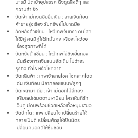
บารมี ปัดเป่าอุปสรรค ดึงดูดสิ่งดีๆ และ
ความสำเร็จ
วัดเจ้าแม่กวนอิมยืมเงิน : สายเงินก้อน 
ค้าขายรุ่งเรือง รับทรัพย์ไม่ขาดมือ
วัดหวังต้าเชียน : ไหว้เทพจันทรา คนโสด
ให้มีคู่ คนมีคู่ให้รักมั่นคง หรือจะไหว้ขอ
เรื่องสุขภาพก็ได้
วัดหวังต้าเซียน : ไหว้เทพไฉ่ชิงเอี๊ยทอง 
เน้นเรื่องการเงินแบบจัดเต็ม ไม่ว่าจะ
ธุรกิจ กำไร หรือโชคลาภ
วัดหลินฟ้า : เทพเจ้าสายโชค โชคลาภโดด
เด่น เงินก้อน มีลาภลอยแบบฟลุคๆ
วัดเหยามาเต่ย : เจ้าแม่ดอกไม้สีทอง 
เสริมเสน่ห์เมตตามหานิยม ใครเห็นก็รัก 
เอ็นดู มีคนพร้อมช่วยเหลือเกื้อหนุนเสมอ
วัดปักไต : เทพเปลี่ยนใจ เปลี่ยนร้ายให้
กลายเป็นดี เปลี่ยนศัตรูให้เป็นมิตร 
เปลี่ยนคนอคติให้ชื่นชอบ