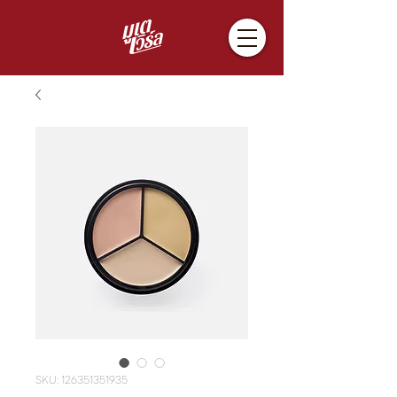
SKU: 126351351935