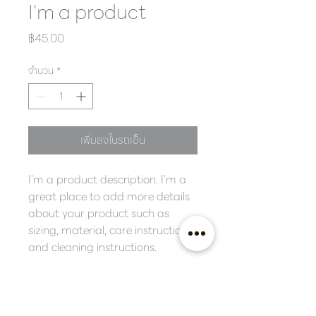
I'm a product
ราคา
฿45.00
จำนวน
*
เพิ่มลงในรถเข็น
I'm a product description. I'm a 
great place to add more details 
about your product such as 
sizing, material, care instructions 
and cleaning instructions.
PRODUCT INFO