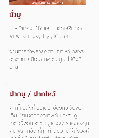
มั่งมู
นะหน้าทอง DIY และ การ์ดเสริมดวง
พกพา จาก มั่งมู by มูเตเวิร์ล
ผ่านการทำพิธีจริง ตามฤกษ์ดีโดยพระ
อาจารย์ เสมือนยกความมูมาไว้ถึงที่
บ้าน
ฝากมู / ฝากไหว้
ฝากไหว้ถึงที่ อินเดีย-ฮ่องกง รับพร
เต็มเปี่ยมจากองค์เทพจีนและฮินดู
คราวนี้พวกเราชาวมูเตจะนำสารของทุก
คน พรทุกข้อ ที่ทุกท่านขอ ไปให้ถึงองค์