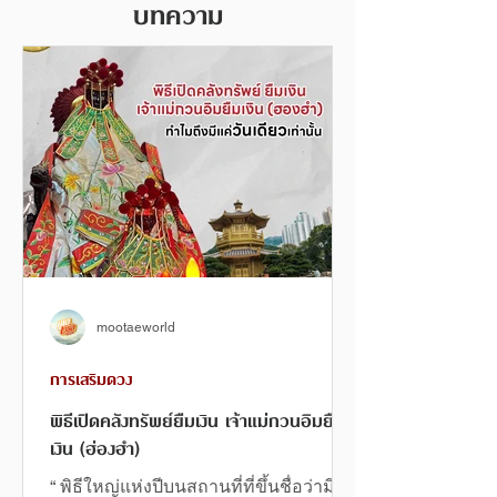
บทความ
mootaeworld
การเสริมดวง
พิธีเปิดคลังทรัพย์ยืมเงิน เจ้าแม่กวนอิมยืม
เงิน (ฮ่องฮำ)
“ พิธีใหญ่แห่งปีบนสถานที่ที่ขึ้นชื่อว่ามีฮ้