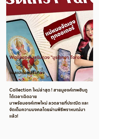
Wallpaper เสริมดวง “มูรติเทวา Tarot”
วอลเปเปอร์เสริมดวง
Collection ใหม่ล่าสุด ! สายมูองค์เทพฮินดู
ได้เวลาเฉิดฉาย
มาพร้อมองค์เทพใหม่ ลวดลายที่ประณีต และ
จัดเต็มความมงคลโดยผ่านพิธีพราหมณ์มา
แล้ว!