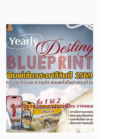
พิมพ์เขียวดวงชะตาประจำปี
ดูดวง
ประจำปี